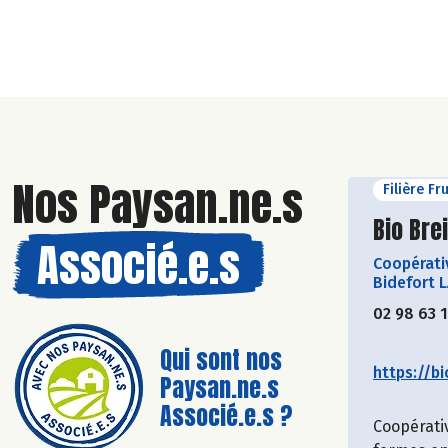
Nos Paysan.ne.s
Filière Fr
Découvr
Bio Bre
Associé.e.s
Coopérati
Bidefort 
02 98 63 
Qui sont nos
https://bi
Paysan.ne.s
Associé.e.s ?
Coopérati