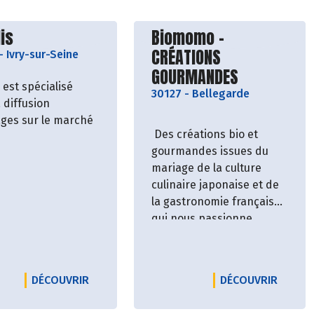
vrir le producteur
Découvrir le producteu
dis
Biomomo -
CRÉATIONS
-
Ivry-sur-Seine
GOURMANDES
s est spécialisé
30127
-
Bellegarde
 diffusion
ages sur le marché
Des créations bio et
gourmandes issues du
mariage de la culture
culinaire japonaise et de
la gastronomie française
qui nous passionne.
IENNE AU NATUREL
 PETITS BONHEURS / QWETCH - PETITE BOUTEILLE ISOTHERM
LE PRODUCTEUR BIOLIDIS
LE PR
DÉCOUVRIR
DÉCOUVRIR