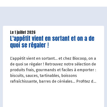
Le 1 juillet 2026
Lire la suite de l'article
L'appétit vient en sortant et on a de
quoi se régaler !
L'appétit vient en sortant... et chez Biocoop, on a
de quoi se régaler ! Retrouvez notre sélection de
produits frais, gourmands et faciles à emporter :
biscuits, sauces, tartinables, boissons
rafraîchissante, barres de céréales... Profitez de
20%* de remise sur une sélection de produits du
2 juillet au 12 août 2026 inclus.