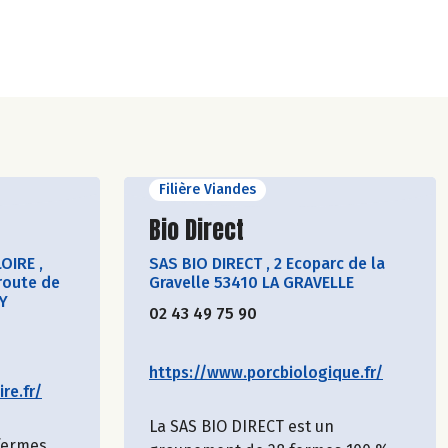
Filière Viandes
cteur
Découvrir le producteur
Bio Direct
LOIRE
,
SAS BIO DIRECT
,
2 Ecoparc de la
route de
Gravelle 53410 LA GRAVELLE
Y
02 43 49 75 90
https://www.porcbiologique.fr/
re.fr/
La SAS BIO DIRECT est un
 fermes