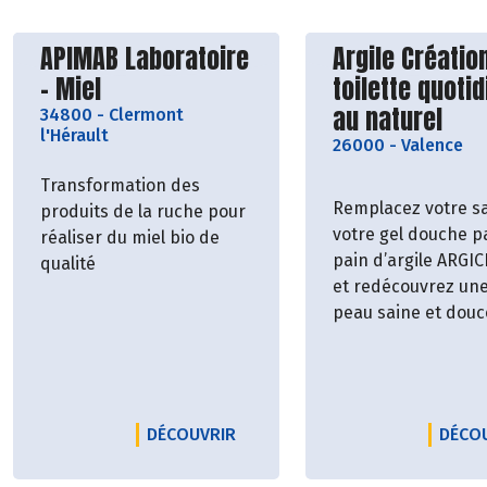
Découvrir le producteur
Découvrir le p
APIMAB Laboratoire
Argile Création
- Miel
toilette quoti
au naturel
34800
-
Clermont
l'Hérault
26000
-
Valence
Transformation des
Remplacez votre s
produits de la ruche pour
votre gel douche pa
réaliser du miel bio de
pain d’argile ARGI
qualité
et redécouvrez un
peau saine et douce
LE PRODUCTEUR APIMAB LABORA
DÉCOUVRIR
DÉCO