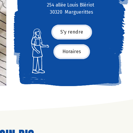
254 allée Louis Blériot
30320 Marguerittes
S'y rendre
Horaires