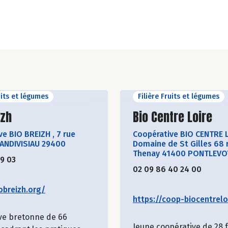
uits et légumes
Filière Fruits et légumes
ir le producteur
Découvrir le produ
izh
Bio Centre Loire
ve BIO BREIZH
,
7 rue
Coopérative BIO CENTRE 
LANDIVISIAU 29400
Domaine de St Gilles 68 
Thenay 41400 PONTLEVO
19 03
02 09 86 40 24 00
obreizh.org/
https://coop-biocentreloi
ve bretonne de 66
Jeune coopérative de 28