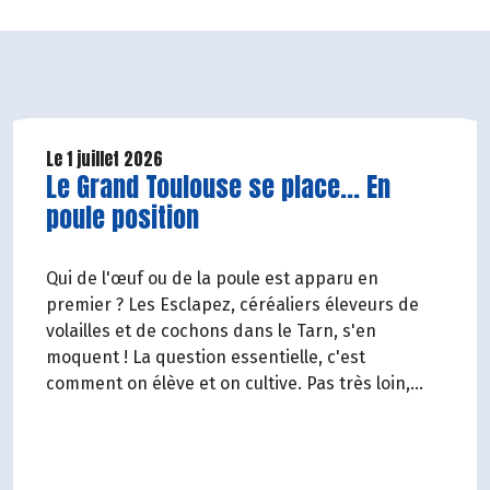
Le 1 juillet 2026
Lire la suite de l'article
Le Grand Toulouse se place... En
poule position
Qui de l'œuf ou de la poule est apparu en
premier ? Les Esclapez, céréaliers éleveurs de
volailles et de cochons dans le Tarn, s'en
moquent ! La question essentielle, c'est
comment on élève et on cultive. Pas très loin,
dans les vergers de la Ferme du Rouge-Gorge, on
est en phase. Comme dans les 19 magasins
Biocoop du Grand Toulouse. Ceux-là et d'autres
producteurs jouent collectif pour développer et