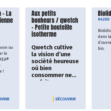
roducteur
Découvrir le producteur
Décou
 - La
Aux petits
Bioli
dienne
bonheurs / qwetch
94200
- Petite bouteille
Biolidi
isotherme
dans la
d’ouvr
Qwetch cultive
avon ou
bio.
la vision d’une
r le
CREA®
société heureuse
e
où bien
 !
consommer ne
se fait pas au
détriment des
ressources
TOIRE - MIEL
LE PRODUCTEUR ARGILE CRÉATION - LA TOILETTE QUOTID
LE PRODUCTEUR AUX
UVRIR
DÉCOUVRIR
naturelles et des
personnes.