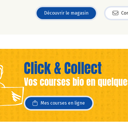
Découvrir le magasin
Con
Click & Collect
Vos courses bio en quelque
ans une nouvelle fenêtre)
ans une nouvelle fenêtre)
Mes courses en ligne