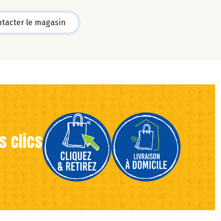
tacter le magasin
s clics