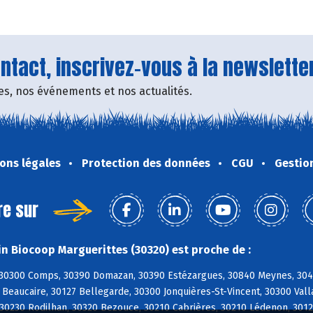
tact, inscrivez-vous à la newsletter
fres, nos événements et nos actualités.
ons légales
Protection des données
CGU
Gestio
re sur
n Biocoop Marguerittes (30320) est proche de :
30300 Comps, 30390 Domazan, 30390 Estézargues, 30840 Meynes, 3049
 Beaucaire, 30127 Bellegarde, 30300 Jonquières-St-Vincent, 30300 Val
 30230 Rodilhan, 30320 Bezouce, 30210 Cabrières, 30210 Lédenon, 301