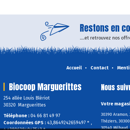
Restons en con
....et retrouvez nos of
Accueil
Contact
Menti
Biocoop Marguerittes
Nous suiv
254 allée Louis Blériot
Votre magasi
30320 Marguerittes
30390 Aramon, 
Téléphone :
04 66 81 49 97
Théziers, 30300
Coordonnées GPS :
43,8649242659497 ° ,
30540 Milhaud,
4,43906294047542 °