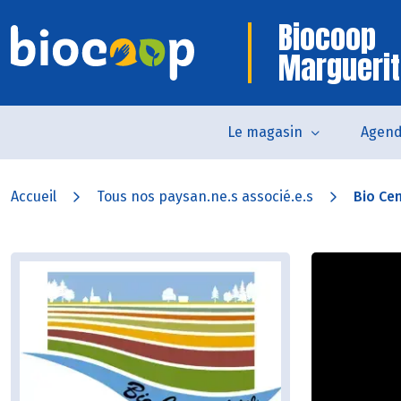
Biocoop
Marguerit
Le magasin
Agen
Accueil
Tous nos paysan.ne.s associé.e.s
Bio Cen