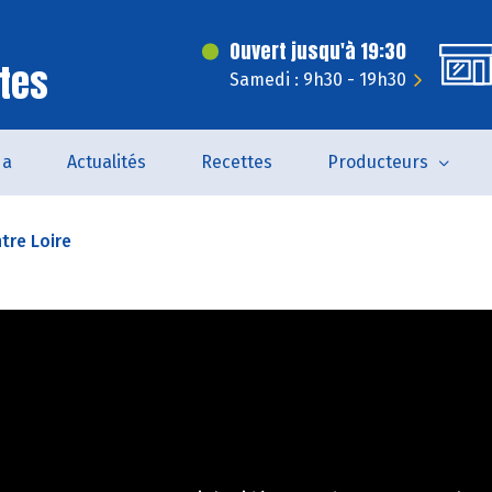
Ouvert jusqu'à 19:30
tes
Samedi : 9h30 - 19h30
da
Actualités
Recettes
Producteurs
tre Loire