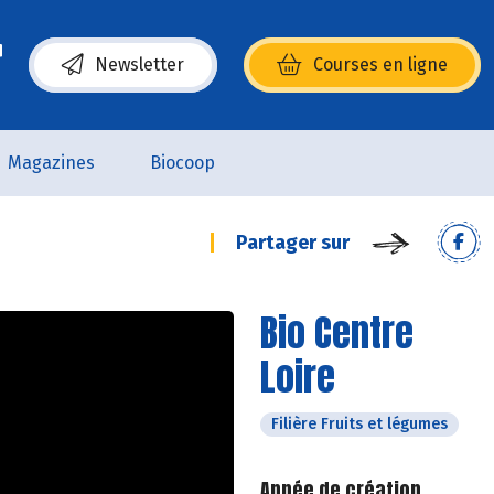
Newsletter
Courses en ligne
(s’ouvre dans une nouvelle fenêtre)
Magazines
Biocoop
Partager sur
Bio Centre
Loire
Filière Fruits et légumes
Année de création