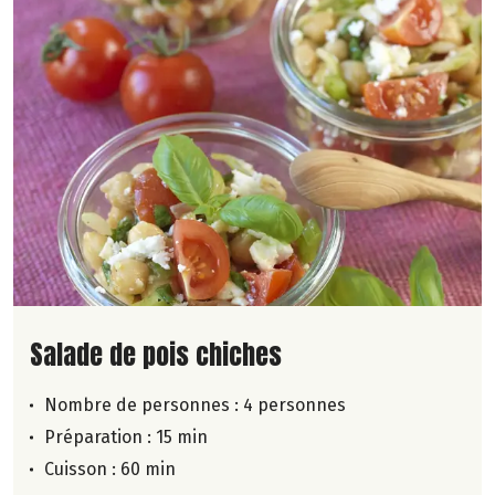
Lire la suite de la recette
Salade de pois chiches
Nombre de personnes :
4 personnes
Préparation : 15 min
Cuisson : 60 min