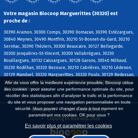
Votre magasin Biocoop Marguerittes (30320) est
proche de :
30390 Aramon, 30300 Comps, 30390 Domazan, 30390 Estézargues,
30840 Meynes, 30490 Montfrin, 30210 St-Bonnet-du-Gard, 30210
Sernhac, 30390 Théziers, 30300 Beaucaire, 30127 Bellegarde,
30300 Jonquières-St-Vincent, 30300 Vallabrègues, 30230
Bouillargues, 30132 Caissargues, 30128 Garons, 30540 Milhaud,
30230 Rodilhan, 30320 Bezouce, 30210 Cabrières, 30210 Lédenon,
30129 Manduel, 30320 Marguerittes, 30320 Poulx, 30129 Redessan,
30320 St-Gervasy, 30000 Nîmes, 30900 Nîmes, 30210 Argilliers,
Afin de vous offrir la meilleure expérience possible, Biocoop utilise
30210 Castillon-du-Gard
des cookies : pour assurer une performance optimale du site, pour
récolter des statistiques afin d'analyser le trafic et la performance
du site et vous proposer une navigation personnalisée en toute
sécurité. Vous pouvez changer d'avis à tout moment en
Biocoop.fr
Le réseau Biocoop
paramétrant vos cookies. OK pour vous ?
Copyright Biocoop 2026
En savoir plus et paramétrer les cookies