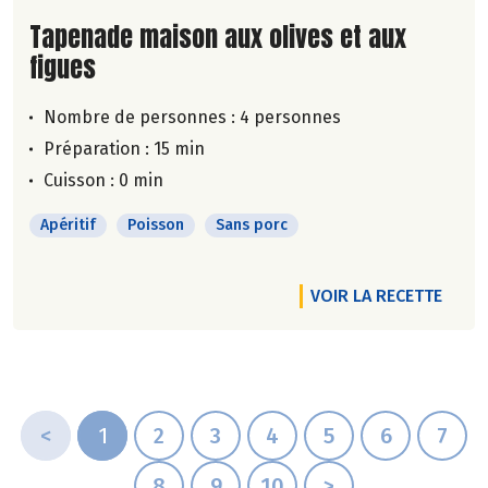
Lire la suite de la recette
Tapenade maison aux olives et aux
figues
Nombre de personnes :
4 personnes
Préparation : 15 min
Cuisson : 0 min
Apéritif
Poisson
Sans porc
VOIR LA RECETTE
<
1
2
3
4
5
6
7
8
9
10
>