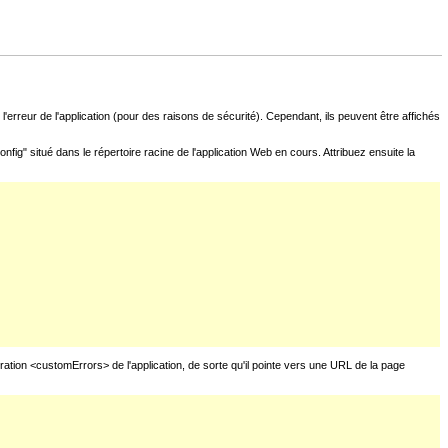
l'erreur de l'application (pour des raisons de sécurité). Cependant, ils peuvent être affichés
fig" situé dans le répertoire racine de l'application Web en cours. Attribuez ensuite la
uration <customErrors> de l'application, de sorte qu'il pointe vers une URL de la page