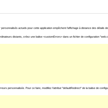
 personnalisés actuels pour cette application empêchent l'affichage à distance des détails de 
rdinateurs distants, créez une balise <customErrors> dans un fichier de configuration "web.con
urs personnalisée. Pour ce faire, modifiez l'attribut "defaultRedirect" de la balise de config