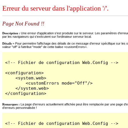
Erreur du serveur dans l'application '/'.
Page Not Found !!
Description :
Une erreur d'application s'est produite sur le serveur. Les paramètres d'erreur
par les navigateurs qui s'exécutent sur l'ordinateur serveur local.
Détails =
Pour permettre l'affichage des détails de ce message d'erreur spécifique sur les o
valeur "off" à l'attribut "mode" de cette balise <customErrors>.
<!-- Fichier de configuration Web.Config -->

<configuration>

    <system.web>

        <customErrors mode="Off"/>

    </system.web>

</configuration>
Remarques :
La page d'erreurs actuellement affichée peut être remplacée par une page d'erre
d'erreurs personnalisée !
<!-- Fichier de configuration Web.Config -->
