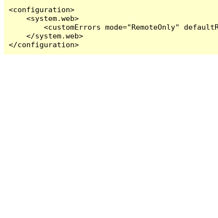
<configuration>

    <system.web>

        <customErrors mode="RemoteOnly" defaultR
    </system.web>

</configuration>