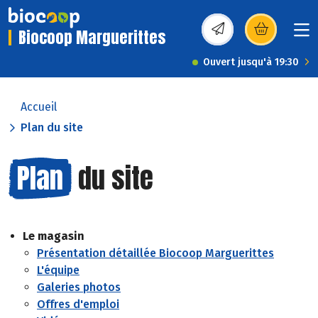
Biocoop Marguerittes
(s’ouvre dans une nou
Ouvert jusqu'à 19:30
Accueil
Plan du site
Plan
du site
Le magasin
Présentation détaillée Biocoop Marguerittes
L'équipe
Galeries photos
Offres d'emploi