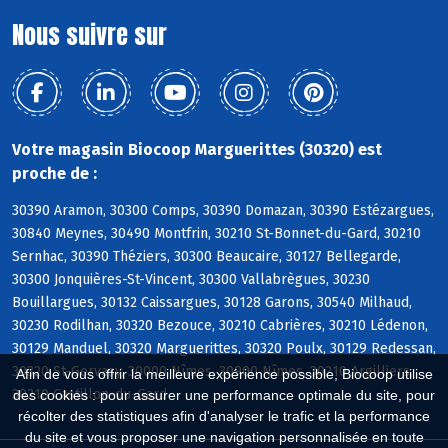
Nous suivre sur
Votre magasin Biocoop Marguerittes (30320) est
proche de :
30390 Aramon, 30300 Comps, 30390 Domazan, 30390 Estézargues,
30840 Meynes, 30490 Montfrin, 30210 St-Bonnet-du-Gard, 30210
Sernhac, 30390 Théziers, 30300 Beaucaire, 30127 Bellegarde,
30300 Jonquières-St-Vincent, 30300 Vallabrègues, 30230
Bouillargues, 30132 Caissargues, 30128 Garons, 30540 Milhaud,
30230 Rodilhan, 30320 Bezouce, 30210 Cabrières, 30210 Lédenon,
30129 Manduel, 30320 Marguerittes, 30320 Poulx, 30129 Redessan,
30320 St-Gervasy, 30000 Nîmes, 30900 Nîmes, 30210 Argilliers,
Afin de vous offrir la meilleure expérience possible, Biocoop utilise
30210 Castillon-du-Gard
des cookies : pour assurer une performance optimale du site, pour
récolter des statistiques afin d'analyser le trafic et la performance
du site et vous proposer une navigation personnalisée en toute