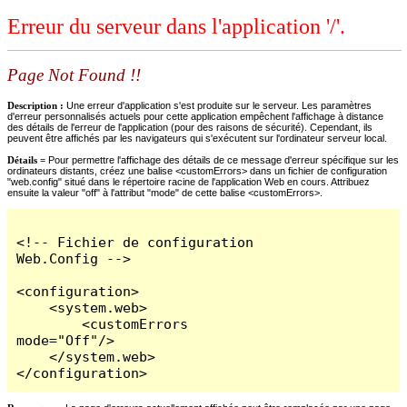
Erreur du serveur dans l'application '/'.
Page Not Found !!
Description :
Une erreur d'application s'est produite sur le serveur. Les paramètres
d'erreur personnalisés actuels pour cette application empêchent l'affichage à distance
des détails de l'erreur de l'application (pour des raisons de sécurité). Cependant, ils
peuvent être affichés par les navigateurs qui s'exécutent sur l'ordinateur serveur local.
Détails =
Pour permettre l'affichage des détails de ce message d'erreur spécifique sur les
ordinateurs distants, créez une balise <customErrors> dans un fichier de configuration
"web.config" situé dans le répertoire racine de l'application Web en cours. Attribuez
ensuite la valeur "off" à l'attribut "mode" de cette balise <customErrors>.
<!-- Fichier de configuration 
Web.Config -->

<configuration>

    <system.web>

        <customErrors 
mode="Off"/>

    </system.web>

</configuration>