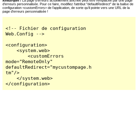
Remarques :
La page d'erreurs actuellement affichée peut être remplacée par une page
d'erreurs personnalisée. Pour ce faire, modifiez l'attribut "defaultRedirect" de la balise de
configuration <customErrors> de l'application, de sorte qu'il pointe vers une URL de la
page d'erreurs personnalisée !
<!-- Fichier de configuration 
Web.Config -->

<configuration>

    <system.web>

        <customErrors 
mode="RemoteOnly" 
defaultRedirect="mycustompage.h
tm"/>

    </system.web>

</configuration>