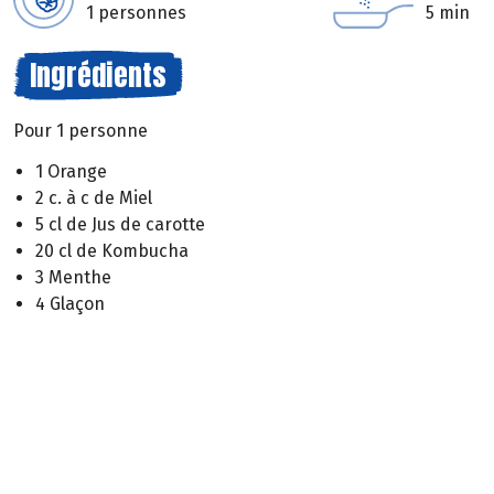
1 personnes
5 min
Ingrédients
Pour 1 personne
1 Orange
2 c. à c de Miel
5 cl de Jus de carotte
20 cl de Kombucha
3 Menthe
4 Glaçon