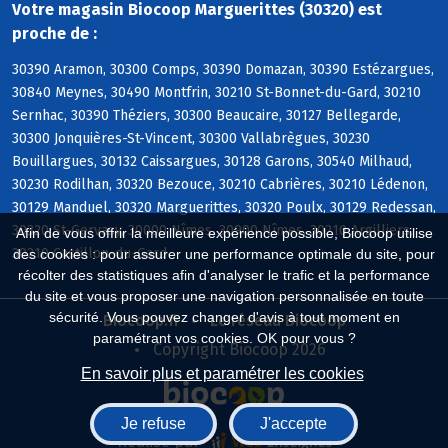
Votre magasin Biocoop Marguerittes (30320) est
proche de :
30390 Aramon, 30300 Comps, 30390 Domazan, 30390 Estézargues,
30840 Meynes, 30490 Montfrin, 30210 St-Bonnet-du-Gard, 30210
Sernhac, 30390 Théziers, 30300 Beaucaire, 30127 Bellegarde,
30300 Jonquières-St-Vincent, 30300 Vallabrègues, 30230
Bouillargues, 30132 Caissargues, 30128 Garons, 30540 Milhaud,
30230 Rodilhan, 30320 Bezouce, 30210 Cabrières, 30210 Lédenon,
30129 Manduel, 30320 Marguerittes, 30320 Poulx, 30129 Redessan,
30320 St-Gervasy, 30000 Nîmes, 30900 Nîmes, 30210 Argilliers,
Afin de vous offrir la meilleure expérience possible, Biocoop utilise
30210 Castillon-du-Gard
des cookies : pour assurer une performance optimale du site, pour
récolter des statistiques afin d'analyser le trafic et la performance
du site et vous proposer une navigation personnalisée en toute
sécurité. Vous pouvez changer d'avis à tout moment en
Biocoop.fr
Le réseau Biocoop
paramétrant vos cookies. OK pour vous ?
Copyright Biocoop 2026
En savoir plus et paramétrer les cookies
Je refuse
J'accepte
Réalisé par