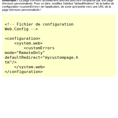
Remarques :
La page d'erreurs actuellement affichée peut être remplacée par une page
d'erreurs personnalisée. Pour ce faire, modifiez l'attribut "defaultRedirect" de la balise de
configuration <customErrors> de l'application, de sorte qu'il pointe vers une URL de la
page d'erreurs personnalisée !
<!-- Fichier de configuration 
Web.Config -->

<configuration>

    <system.web>

        <customErrors 
mode="RemoteOnly" 
defaultRedirect="mycustompage.h
tm"/>

    </system.web>

</configuration>