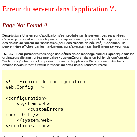
Erreur du serveur dans l'application '/'.
Page Not Found !!
Description :
Une erreur d'application s'est produite sur le serveur. Les paramètres
d'erreur personnalisés actuels pour cette application empêchent l'affichage à distance
des détails de l'erreur de l'application (pour des raisons de sécurité). Cependant, ils
peuvent être affichés par les navigateurs qui s'exécutent sur l'ordinateur serveur local.
Détails =
Pour permettre l'affichage des détails de ce message d'erreur spécifique sur les
ordinateurs distants, créez une balise <customErrors> dans un fichier de configuration
"web.config" situé dans le répertoire racine de l'application Web en cours. Attribuez
ensuite la valeur "off" à l'attribut "mode" de cette balise <customErrors>.
<!-- Fichier de configuration 
Web.Config -->

<configuration>

    <system.web>

        <customErrors 
mode="Off"/>

    </system.web>

</configuration>