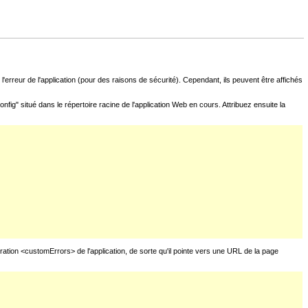
l'erreur de l'application (pour des raisons de sécurité). Cependant, ils peuvent être affichés
fig" situé dans le répertoire racine de l'application Web en cours. Attribuez ensuite la
uration <customErrors> de l'application, de sorte qu'il pointe vers une URL de la page