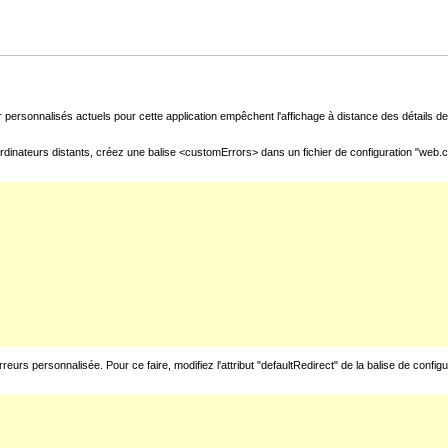
 personnalisés actuels pour cette application empêchent l'affichage à distance des détails de 
rdinateurs distants, créez une balise <customErrors> dans un fichier de configuration "web.con
urs personnalisée. Pour ce faire, modifiez l'attribut "defaultRedirect" de la balise de config