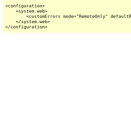
<configuration>

    <system.web>

        <customErrors mode="RemoteOnly" defaultR
    </system.web>

</configuration>