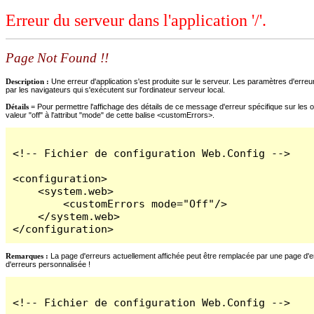
Erreur du serveur dans l'application '/'.
Page Not Found !!
Description :
Une erreur d'application s'est produite sur le serveur. Les paramètres d'erreur
par les navigateurs qui s'exécutent sur l'ordinateur serveur local.
Détails =
Pour permettre l'affichage des détails de ce message d'erreur spécifique sur les o
valeur "off" à l'attribut "mode" de cette balise <customErrors>.
<!-- Fichier de configuration Web.Config -->

<configuration>

    <system.web>

        <customErrors mode="Off"/>

    </system.web>

</configuration>
Remarques :
La page d'erreurs actuellement affichée peut être remplacée par une page d'erre
d'erreurs personnalisée !
<!-- Fichier de configuration Web.Config -->
