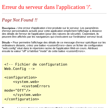
Erreur du serveur dans l'application '/'.
Page Not Found !!
Description :
Une erreur d'application s'est produite sur le serveur. Les paramètres
d'erreur personnalisés actuels pour cette application empêchent l'affichage à distance
des détails de l'erreur de l'application (pour des raisons de sécurité). Cependant, ils
peuvent être affichés par les navigateurs qui s'exécutent sur l'ordinateur serveur local.
Détails =
Pour permettre l'affichage des détails de ce message d'erreur spécifique sur les
ordinateurs distants, créez une balise <customErrors> dans un fichier de configuration
"web.config" situé dans le répertoire racine de l'application Web en cours. Attribuez
ensuite la valeur "off" à l'attribut "mode" de cette balise <customErrors>.
<!-- Fichier de configuration 
Web.Config -->

<configuration>

    <system.web>

        <customErrors 
mode="Off"/>

    </system.web>

</configuration>