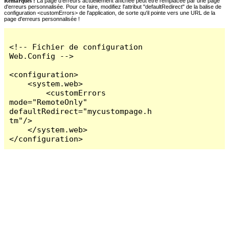
Remarques :
La page d'erreurs actuellement affichée peut être remplacée par une page
d'erreurs personnalisée. Pour ce faire, modifiez l'attribut "defaultRedirect" de la balise de
configuration <customErrors> de l'application, de sorte qu'il pointe vers une URL de la
page d'erreurs personnalisée !
<!-- Fichier de configuration 
Web.Config -->

<configuration>

    <system.web>

        <customErrors 
mode="RemoteOnly" 
defaultRedirect="mycustompage.h
tm"/>

    </system.web>

</configuration>