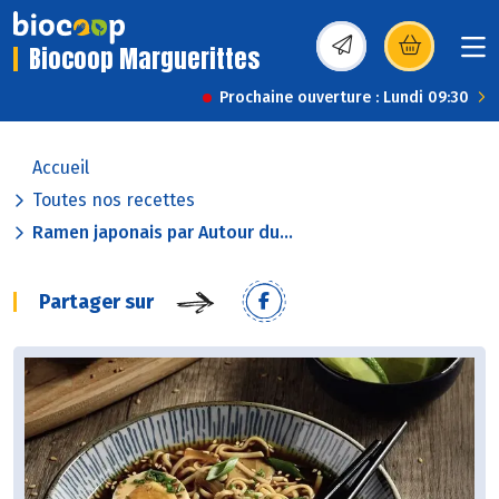
Biocoop Marguerittes
(s’ouvre dans une nou
Prochaine ouverture : Lundi 09:30
Accueil
Toutes nos recettes
Ramen japonais par Autour du...
Partager sur