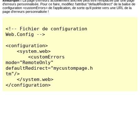
Remarques :
La page d'erreurs actuellement affichée peut être remplacée par une page
d'erreurs personnalisée. Pour ce faire, modifiez l'attribut "defaultRedirect" de la balise de
configuration <customErrors> de l'application, de sorte qu'il pointe vers une URL de la
page d'erreurs personnalisée !
<!-- Fichier de configuration 
Web.Config -->

<configuration>

    <system.web>

        <customErrors 
mode="RemoteOnly" 
defaultRedirect="mycustompage.h
tm"/>

    </system.web>

</configuration>