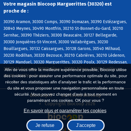
Votre magasin Biocoop Marguerittes (30320) est
proche de :
30390 Aramon, 30300 Comps, 30390 Domazan, 30390 Estézargues,
30840 Meynes, 30490 Montfrin, 30210 St-Bonnet-du-Gard, 30210
Sernhac, 30390 Théziers, 30300 Beaucaire, 30127 Bellegarde,
30300 Jonquières-St-Vincent, 30300 Vallabrègues, 30230
Bouillargues, 30132 Caissargues, 30128 Garons, 30540 Milhaud,
30230 Rodilhan, 30320 Bezouce, 30210 Cabrières, 30210 Lédenon,
30129 Manduel, 30320 Marguerittes, 30320 Poulx, 30129 Redessan,
30320 St-Gervasy, 30000 Nîmes, 30900 Nîmes, 30210 Argilliers,
Afin de vous offrir la meilleure expérience possible, Biocoop utilise
30210 Castillon-du-Gard
des cookies : pour assurer une performance optimale du site, pour
récolter des statistiques afin d'analyser le trafic et la performance
du site et vous proposer une navigation personnalisée en toute
sécurité. Vous pouvez changer d'avis à tout moment en
Biocoop.fr
Le réseau Biocoop
paramétrant vos cookies. OK pour vous ?
Copyright Biocoop 2026
En savoir plus et paramétrer les cookies
Je refuse
J'accepte
Réalisé par