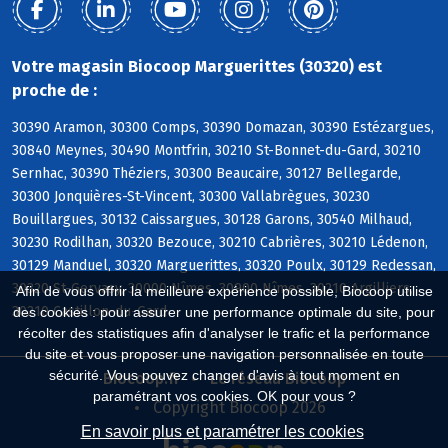
Votre magasin Biocoop Marguerittes (30320) est
proche de :
30390 Aramon, 30300 Comps, 30390 Domazan, 30390 Estézargues,
30840 Meynes, 30490 Montfrin, 30210 St-Bonnet-du-Gard, 30210
Sernhac, 30390 Théziers, 30300 Beaucaire, 30127 Bellegarde,
30300 Jonquières-St-Vincent, 30300 Vallabrègues, 30230
Bouillargues, 30132 Caissargues, 30128 Garons, 30540 Milhaud,
30230 Rodilhan, 30320 Bezouce, 30210 Cabrières, 30210 Lédenon,
30129 Manduel, 30320 Marguerittes, 30320 Poulx, 30129 Redessan,
30320 St-Gervasy, 30000 Nîmes, 30900 Nîmes, 30210 Argilliers,
Afin de vous offrir la meilleure expérience possible, Biocoop utilise
30210 Castillon-du-Gard
des cookies : pour assurer une performance optimale du site, pour
récolter des statistiques afin d'analyser le trafic et la performance
du site et vous proposer une navigation personnalisée en toute
sécurité. Vous pouvez changer d'avis à tout moment en
Biocoop.fr
Le réseau Biocoop
paramétrant vos cookies. OK pour vous ?
Copyright Biocoop 2026
En savoir plus et paramétrer les cookies