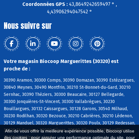
Coordonnées GPS :
43,8649242659497 ° ,
4,43906294047542 °
Nous suivre sur
Votre magasin Biocoop Marguerittes (30320) est
proche de :
30390 Aramon, 30300 Comps, 30390 Domazan, 30390 Estézargues,
30840 Meynes, 30490 Montfrin, 30210 St-Bonnet-du-Gard, 30210
Sernhac, 30390 Théziers, 30300 Beaucaire, 30127 Bellegarde,
30300 Jonquières-St-Vincent, 30300 Vallabrègues, 30230
Bouillargues, 30132 Caissargues, 30128 Garons, 30540 Milhaud,
30230 Rodilhan, 30320 Bezouce, 30210 Cabrières, 30210 Lédenon,
30129 Manduel, 30320 Marguerittes, 30320 Poulx, 30129 Redessan,
30320 St-Gervasy, 30000 Nîmes, 30900 Nîmes, 30210 Argilliers,
Afin de vous offrir la meilleure expérience possible, Biocoop utilise
30210 Castillon-du-Gard
des cookies : pour assurer une performance optimale du site, pour