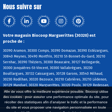
Nous suivre sur
Votre magasin Biocoop Marguerittes (30320) est
proche de :
30390 Aramon, 30300 Comps, 30390 Domazan, 30390 Estézargues,
30840 Meynes, 30490 Montfrin, 30210 St-Bonnet-du-Gard, 30210
Sernhac, 30390 Théziers, 30300 Beaucaire, 30127 Bellegarde,
30300 Jonquières-St-Vincent, 30300 Vallabrègues, 30230
Bouillargues, 30132 Caissargues, 30128 Garons, 30540 Milhaud,
30230 Rodilhan, 30320 Bezouce, 30210 Cabrières, 30210 Lédenon,
30129 Manduel, 30320 Marguerittes, 30320 Poulx, 30129 Redessan,
30320 St-Gervasy, 30000 Nîmes, 30900 Nîmes, 30210 Argilliers,
Afin de vous offrir la meilleure expérience possible, Biocoop utilise
30210 Castillon-du-Gard
des cookies : pour assurer une performance optimale du site, pour
récolter des statistiques afin d'analyser le trafic et la performance
du site et vous proposer une navigation personnalisée en toute