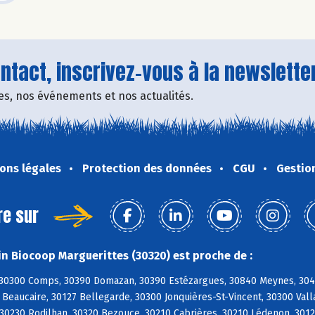
tact, inscrivez-vous à la newsletter
fres, nos événements et nos actualités.
ons légales
Protection des données
CGU
Gestio
re sur
n Biocoop Marguerittes (30320) est proche de :
30300 Comps, 30390 Domazan, 30390 Estézargues, 30840 Meynes, 3049
 Beaucaire, 30127 Bellegarde, 30300 Jonquières-St-Vincent, 30300 Val
 30230 Rodilhan, 30320 Bezouce, 30210 Cabrières, 30210 Lédenon, 301