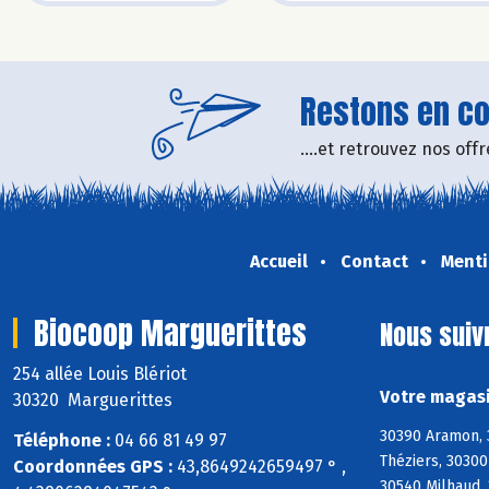
Restons en con
....et retrouvez nos of
Accueil
Contact
Menti
Biocoop Marguerittes
Nous suiv
254 allée Louis Blériot
Votre magasi
30320 Marguerittes
30390 Aramon, 
Téléphone :
04 66 81 49 97
Théziers, 30300
Coordonnées GPS :
43,8649242659497 ° ,
30540 Milhaud,