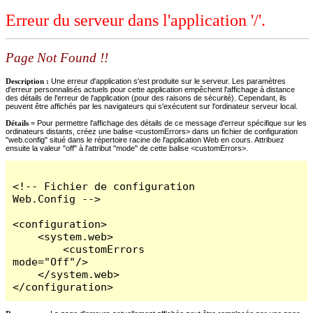
Erreur du serveur dans l'application '/'.
Page Not Found !!
Description :
Une erreur d'application s'est produite sur le serveur. Les paramètres
d'erreur personnalisés actuels pour cette application empêchent l'affichage à distance
des détails de l'erreur de l'application (pour des raisons de sécurité). Cependant, ils
peuvent être affichés par les navigateurs qui s'exécutent sur l'ordinateur serveur local.
Détails =
Pour permettre l'affichage des détails de ce message d'erreur spécifique sur les
ordinateurs distants, créez une balise <customErrors> dans un fichier de configuration
"web.config" situé dans le répertoire racine de l'application Web en cours. Attribuez
ensuite la valeur "off" à l'attribut "mode" de cette balise <customErrors>.
<!-- Fichier de configuration 
Web.Config -->

<configuration>

    <system.web>

        <customErrors 
mode="Off"/>

    </system.web>

</configuration>