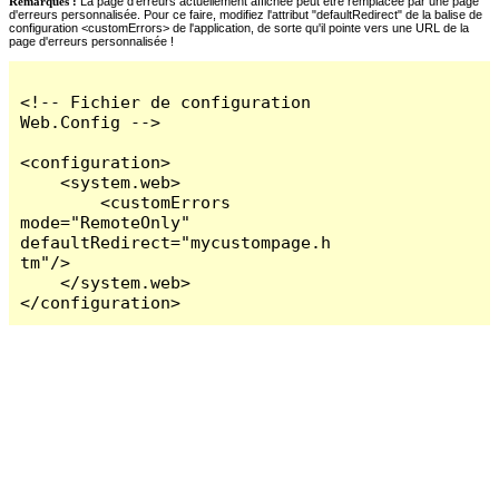
Remarques :
La page d'erreurs actuellement affichée peut être remplacée par une page
d'erreurs personnalisée. Pour ce faire, modifiez l'attribut "defaultRedirect" de la balise de
configuration <customErrors> de l'application, de sorte qu'il pointe vers une URL de la
page d'erreurs personnalisée !
<!-- Fichier de configuration 
Web.Config -->

<configuration>

    <system.web>

        <customErrors 
mode="RemoteOnly" 
defaultRedirect="mycustompage.h
tm"/>

    </system.web>

</configuration>