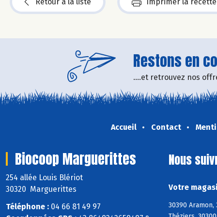
Retour à la liste
Imprimer la recette
Restons en con
....et retrouvez nos of
Accueil
Contact
Menti
Biocoop Marguerittes
Nous suiv
254 allée Louis Blériot
Votre magasi
30320 Marguerittes
30390 Aramon, 
Téléphone :
04 66 81 49 97
Théziers, 30300