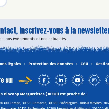
tact, inscrivez-vous à la newsletter
fres, nos événements et nos actualités.
ons légales
Protection des données
CGU
Gestio
re sur
n Biocoop Marguerittes (30320) est proche de :
30300 Comps, 30390 Domazan, 30390 Estézargues, 30840 Meynes, 3049
 Beaucaire, 30127 Bellegarde, 30300 Jonquières-St-Vincent, 30300 Val