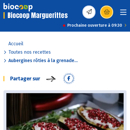
Biocoop Marguerittes
(s’ouvre dans une nou
Prochaine ouverture à 09:30
Accueil
Toutes nos recettes
Aubergines rôties à la grenade...
Partager sur