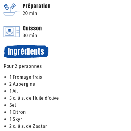
Préparation
20 min
Cuisson
30 min
Ingrédients
Pour 2 personnes
1 Fromage frais
2 Aubergine
1 Ail
5 c. à s. de Huile d'olive
Sel
1 Citron
1 Skyr
2 c. à s. de Zaatar