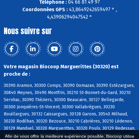
Téléphone :
04 66 81 49 97
Coordonnées GPS :
43,8649242659497 ° ,
4,43906294047542 °
Nous suivre sur
Votre magasin Biocoop Marguerittes (30320) est
proche de :
30390 Aramon, 30300 Comps, 30390 Domazan, 30390 Estézargues,
30840 Meynes, 30490 Montfrin, 30210 St-Bonnet-du-Gard, 30210
Sernhac, 30390 Théziers, 30300 Beaucaire, 30127 Bellegarde,
30300 Jonquières-St-Vincent, 30300 Vallabrègues, 30230
Bouillargues, 30132 Caissargues, 30128 Garons, 30540 Milhaud,
30230 Rodilhan, 30320 Bezouce, 30210 Cabrières, 30210 Lédenon,
30129 Manduel, 30320 Marguerittes, 30320 Poulx, 30129 Redessan,
30320 St-Gervasy, 30000 Nîmes, 30900 Nîmes, 30210 Argilliers,
Afin de vous offrir la meilleure expérience possible, Biocoop utilise