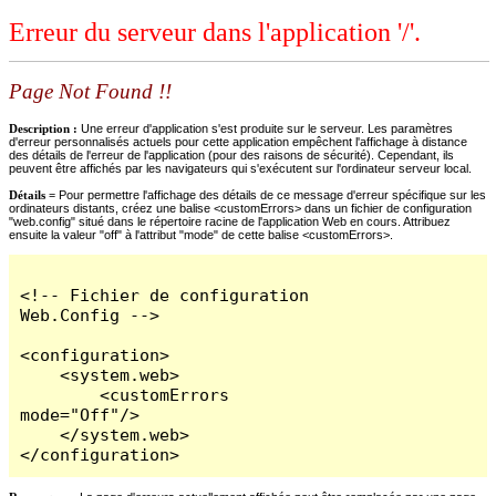
Erreur du serveur dans l'application '/'.
Page Not Found !!
Description :
Une erreur d'application s'est produite sur le serveur. Les paramètres
d'erreur personnalisés actuels pour cette application empêchent l'affichage à distance
des détails de l'erreur de l'application (pour des raisons de sécurité). Cependant, ils
peuvent être affichés par les navigateurs qui s'exécutent sur l'ordinateur serveur local.
Détails =
Pour permettre l'affichage des détails de ce message d'erreur spécifique sur les
ordinateurs distants, créez une balise <customErrors> dans un fichier de configuration
"web.config" situé dans le répertoire racine de l'application Web en cours. Attribuez
ensuite la valeur "off" à l'attribut "mode" de cette balise <customErrors>.
<!-- Fichier de configuration 
Web.Config -->

<configuration>

    <system.web>

        <customErrors 
mode="Off"/>

    </system.web>

</configuration>