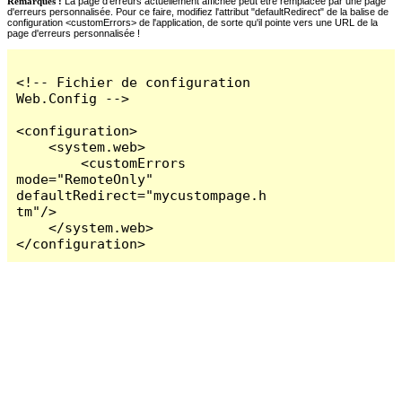
Remarques :
La page d'erreurs actuellement affichée peut être remplacée par une page
d'erreurs personnalisée. Pour ce faire, modifiez l'attribut "defaultRedirect" de la balise de
configuration <customErrors> de l'application, de sorte qu'il pointe vers une URL de la
page d'erreurs personnalisée !
<!-- Fichier de configuration 
Web.Config -->

<configuration>

    <system.web>

        <customErrors 
mode="RemoteOnly" 
defaultRedirect="mycustompage.h
tm"/>

    </system.web>

</configuration>