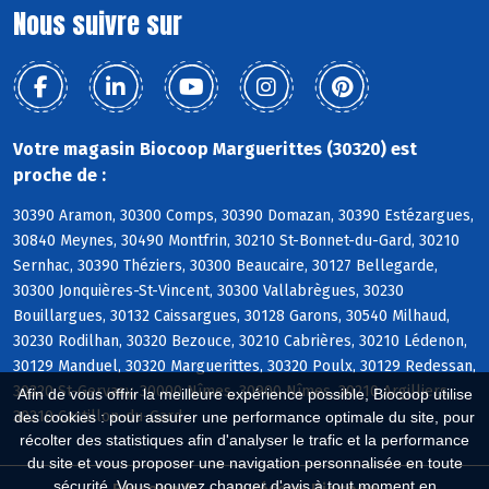
Nous suivre sur
Votre magasin Biocoop Marguerittes (30320) est
proche de :
30390 Aramon, 30300 Comps, 30390 Domazan, 30390 Estézargues,
30840 Meynes, 30490 Montfrin, 30210 St-Bonnet-du-Gard, 30210
Sernhac, 30390 Théziers, 30300 Beaucaire, 30127 Bellegarde,
30300 Jonquières-St-Vincent, 30300 Vallabrègues, 30230
Bouillargues, 30132 Caissargues, 30128 Garons, 30540 Milhaud,
30230 Rodilhan, 30320 Bezouce, 30210 Cabrières, 30210 Lédenon,
30129 Manduel, 30320 Marguerittes, 30320 Poulx, 30129 Redessan,
30320 St-Gervasy, 30000 Nîmes, 30900 Nîmes, 30210 Argilliers,
Afin de vous offrir la meilleure expérience possible, Biocoop utilise
30210 Castillon-du-Gard
des cookies : pour assurer une performance optimale du site, pour
récolter des statistiques afin d'analyser le trafic et la performance
du site et vous proposer une navigation personnalisée en toute
sécurité. Vous pouvez changer d'avis à tout moment en