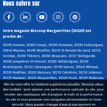
Nous suivre sur
Votre magasin Biocoop Marguerittes (30320) est
proche de :
30390 Aramon, 30300 Comps, 30390 Domazan, 30390 Estézargues,
30840 Meynes, 30490 Montfrin, 30210 St-Bonnet-du-Gard, 30210
Sernhac, 30390 Théziers, 30300 Beaucaire, 30127 Bellegarde,
30300 Jonquières-St-Vincent, 30300 Vallabrègues, 30230
Bouillargues, 30132 Caissargues, 30128 Garons, 30540 Milhaud,
30230 Rodilhan, 30320 Bezouce, 30210 Cabrières, 30210 Lédenon,
30129 Manduel, 30320 Marguerittes, 30320 Poulx, 30129 Redessan,
30320 St-Gervasy, 30000 Nîmes, 30900 Nîmes, 30210 Argilliers,
Afin de vous offrir la meilleure expérience possible, Biocoop utilise
30210 Castillon-du-Gard
des cookies : pour assurer une performance optimale du site, pour
récolter des statistiques afin d'analyser le trafic et la performance
du site et vous proposer une navigation personnalisée en toute
sécurité. Vous pouvez changer d'avis à tout moment en
Biocoop.fr
Le réseau Biocoop