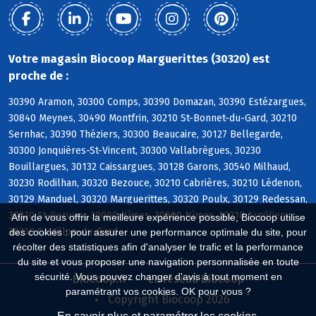
Votre magasin Biocoop Marguerittes (30320) est
proche de :
30390 Aramon, 30300 Comps, 30390 Domazan, 30390 Estézargues,
30840 Meynes, 30490 Montfrin, 30210 St-Bonnet-du-Gard, 30210
Sernhac, 30390 Théziers, 30300 Beaucaire, 30127 Bellegarde,
30300 Jonquières-St-Vincent, 30300 Vallabrègues, 30230
Bouillargues, 30132 Caissargues, 30128 Garons, 30540 Milhaud,
30230 Rodilhan, 30320 Bezouce, 30210 Cabrières, 30210 Lédenon,
30129 Manduel, 30320 Marguerittes, 30320 Poulx, 30129 Redessan,
30320 St-Gervasy, 30000 Nîmes, 30900 Nîmes, 30210 Argilliers,
Afin de vous offrir la meilleure expérience possible, Biocoop utilise
30210 Castillon-du-Gard
des cookies : pour assurer une performance optimale du site, pour
récolter des statistiques afin d'analyser le trafic et la performance
du site et vous proposer une navigation personnalisée en toute
sécurité. Vous pouvez changer d'avis à tout moment en
Biocoop.fr
Le réseau Biocoop
paramétrant vos cookies. OK pour vous ?
Copyright Biocoop 2026