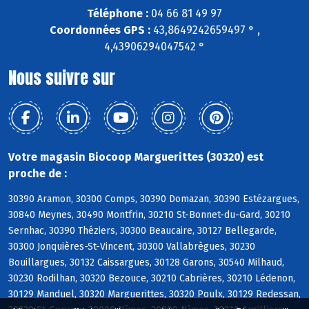
Téléphone :
04 66 81 49 97
Coordonnées GPS :
43,8649242659497 ° ,
4,43906294047542 °
Nous suivre sur
Votre magasin Biocoop Marguerittes (30320) est
proche de :
30390 Aramon, 30300 Comps, 30390 Domazan, 30390 Estézargues,
30840 Meynes, 30490 Montfrin, 30210 St-Bonnet-du-Gard, 30210
Sernhac, 30390 Théziers, 30300 Beaucaire, 30127 Bellegarde,
30300 Jonquières-St-Vincent, 30300 Vallabrègues, 30230
Bouillargues, 30132 Caissargues, 30128 Garons, 30540 Milhaud,
30230 Rodilhan, 30320 Bezouce, 30210 Cabrières, 30210 Lédenon,
30129 Manduel, 30320 Marguerittes, 30320 Poulx, 30129 Redessan,