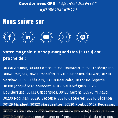
Coordonnées GPS :
43,8649242659497 ° ,
4,43906294047542 °
Nous suivre sur
Votre magasin Biocoop Marguerittes (30320) est
proche de :
30390 Aramon, 30300 Comps, 30390 Domazan, 30390 Estézargues,
30840 Meynes, 30490 Montfrin, 30210 St-Bonnet-du-Gard, 30210
Sernhac, 30390 Théziers, 30300 Beaucaire, 30127 Bellegarde,
30300 Jonquières-St-Vincent, 30300 Vallabrègues, 30230
Bouillargues, 30132 Caissargues, 30128 Garons, 30540 Milhaud,
30230 Rodilhan, 30320 Bezouce, 30210 Cabrières, 30210 Lédenon,
30129 Manduel, 30320 Marguerittes, 30320 Poulx, 30129 Redessan,
30320 St-Gervasy, 30000 Nîmes, 30900 Nîmes, 30210 Argilliers,
Afin de vous offrir la meilleure expérience possible, Biocoop utilise
30210 Castillon-du-Gard
des cookies : pour assurer une performance optimale du site, pour