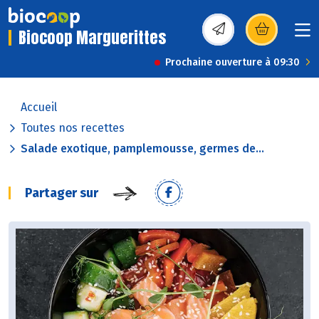
Biocoop Marguerittes
(s’ouvre dans une nou
Prochaine ouverture à 09:30
Accueil
Toutes nos recettes
Salade exotique, pamplemousse, germes de...
Partager sur