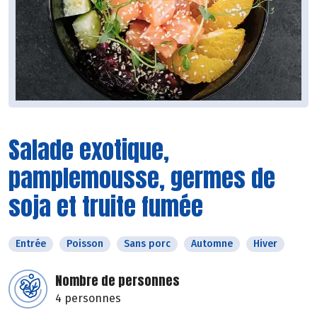
Salade exotique,
pamplemousse, germes de
soja et truite fumée
Entrée
Poisson
Sans porc
Automne
Hiver
Nombre de personnes
4 personnes