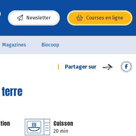
Newsletter
Courses en ligne
(s’ouvre dans une nouvelle fenêtre)
Magazines
Biocoop
Partager sur
 terre
tion
Cuisson
20 min