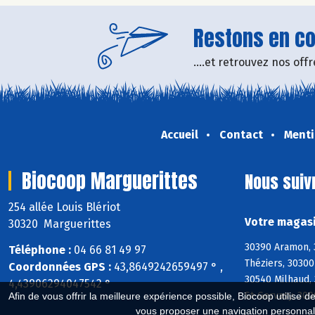
Restons en con
....et retrouvez nos of
Accueil
Contact
Menti
Biocoop Marguerittes
Nous suiv
254 allée Louis Blériot
Votre magasi
30320 Marguerittes
30390 Aramon, 
Téléphone :
04 66 81 49 97
Théziers, 30300
Coordonnées GPS :
43,8649242659497 ° ,
30540 Milhaud,
4,43906294047542 °
St-Gervasy, 300
Afin de vous offrir la meilleure expérience possible, Biocoop utilise d
vous proposer une navigation personnal