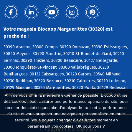
Votre magasin Biocoop Marguerittes (30320) est
proche de :
30390 Aramon, 30300 Comps, 30390 Domazan, 30390 Estézargues,
30840 Meynes, 30490 Montfrin, 30210 St-Bonnet-du-Gard, 30210
Sernhac, 30390 Théziers, 30300 Beaucaire, 30127 Bellegarde,
30300 Jonquières-St-Vincent, 30300 Vallabrègues, 30230
Bouillargues, 30132 Caissargues, 30128 Garons, 30540 Milhaud,
30230 Rodilhan, 30320 Bezouce, 30210 Cabrières, 30210 Lédenon,
30129 Manduel, 30320 Marguerittes, 30320 Poulx, 30129 Redessan,
30320 St-Gervasy, 30000 Nîmes, 30900 Nîmes, 30210 Argilliers,
Afin de vous offrir la meilleure expérience possible, Biocoop utilise
30210 Castillon-du-Gard
des cookies : pour assurer une performance optimale du site, pour
récolter des statistiques afin d'analyser le trafic et la performance
du site et vous proposer une navigation personnalisée en toute
sécurité. Vous pouvez changer d'avis à tout moment en
Biocoop.fr
Le réseau Biocoop
paramétrant vos cookies. OK pour vous ?
Copyright Biocoop 2026