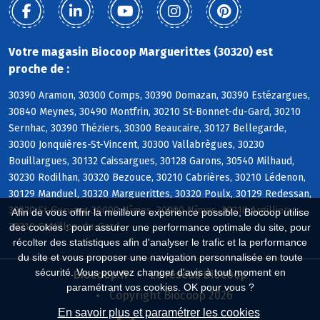
Votre magasin Biocoop Marguerittes (30320) est
proche de :
30390 Aramon, 30300 Comps, 30390 Domazan, 30390 Estézargues,
30840 Meynes, 30490 Montfrin, 30210 St-Bonnet-du-Gard, 30210
Sernhac, 30390 Théziers, 30300 Beaucaire, 30127 Bellegarde,
30300 Jonquières-St-Vincent, 30300 Vallabrègues, 30230
Bouillargues, 30132 Caissargues, 30128 Garons, 30540 Milhaud,
30230 Rodilhan, 30320 Bezouce, 30210 Cabrières, 30210 Lédenon,
30129 Manduel, 30320 Marguerittes, 30320 Poulx, 30129 Redessan,
30320 St-Gervasy, 30000 Nîmes, 30900 Nîmes, 30210 Argilliers,
Afin de vous offrir la meilleure expérience possible, Biocoop utilise
30210 Castillon-du-Gard
des cookies : pour assurer une performance optimale du site, pour
récolter des statistiques afin d'analyser le trafic et la performance
du site et vous proposer une navigation personnalisée en toute
sécurité. Vous pouvez changer d'avis à tout moment en
Biocoop.fr
Le réseau Biocoop
paramétrant vos cookies. OK pour vous ?
Copyright Biocoop 2026
En savoir plus et paramétrer les cookies