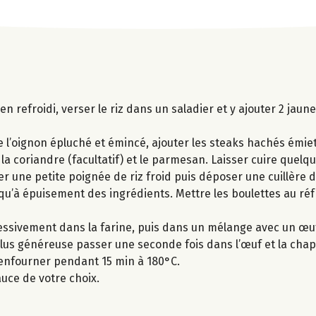
 bien refroidi, verser le riz dans un saladier et y ajouter 2 jau
ve l’oignon épluché et émincé, ajouter les steaks hachés émiett
, la coriandre (facultatif) et le parmesan. Laisser cuire quelq
er une petite poignée de riz froid puis déposer une cuillère d
squ’à épuisement des ingrédients. Mettre les boulettes au ré
essivement dans la farine, puis dans un mélange avec un œuf
lus généreuse passer une seconde fois dans l’œuf et la chap
 enfourner pendant 15 min à 180°C.
uce de votre choix.