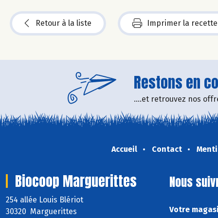
Retour à la liste
Imprimer la recette
Restons en con
....et retrouvez nos of
Accueil
Contact
Menti
Biocoop Marguerittes
Nous suiv
254 allée Louis Blériot
Votre magasi
30320 Marguerittes