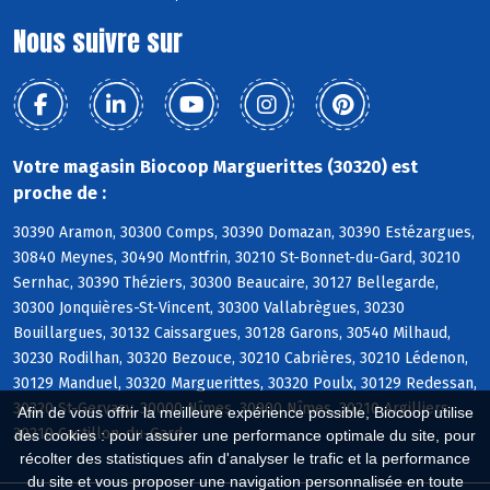
Nous suivre sur
Votre magasin Biocoop Marguerittes (30320) est
proche de :
30390 Aramon, 30300 Comps, 30390 Domazan, 30390 Estézargues,
30840 Meynes, 30490 Montfrin, 30210 St-Bonnet-du-Gard, 30210
Sernhac, 30390 Théziers, 30300 Beaucaire, 30127 Bellegarde,
30300 Jonquières-St-Vincent, 30300 Vallabrègues, 30230
Bouillargues, 30132 Caissargues, 30128 Garons, 30540 Milhaud,
30230 Rodilhan, 30320 Bezouce, 30210 Cabrières, 30210 Lédenon,
30129 Manduel, 30320 Marguerittes, 30320 Poulx, 30129 Redessan,
30320 St-Gervasy, 30000 Nîmes, 30900 Nîmes, 30210 Argilliers,
Afin de vous offrir la meilleure expérience possible, Biocoop utilise
30210 Castillon-du-Gard
des cookies : pour assurer une performance optimale du site, pour
récolter des statistiques afin d'analyser le trafic et la performance
du site et vous proposer une navigation personnalisée en toute