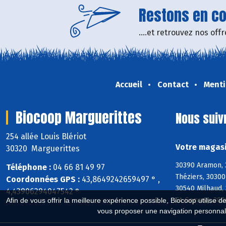
Restons en con
....et retrouvez nos of
Accueil
Contact
Menti
Biocoop Marguerittes
Nous suiv
254 allée Louis Blériot
Votre magasi
30320 Marguerittes
30390 Aramon, 
Téléphone :
04 66 81 49 97
Théziers, 30300
Coordonnées GPS :
43,8649242659497 ° ,
30540 Milhaud,
4,43906294047542 °
St-Gervasy, 300
Afin de vous offrir la meilleure expérience possible, Biocoop utilise d
vous proposer une navigation personnal