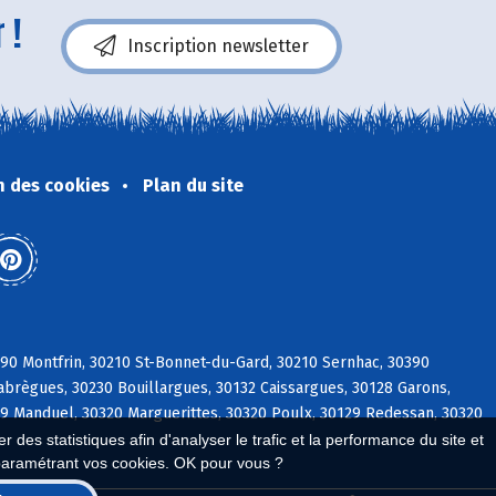
 !
Inscription newsletter
n des cookies
Plan du site
0 Montfrin, 30210 St-Bonnet-du-Gard, 30210 Sernhac, 30390
labrègues, 30230 Bouillargues, 30132 Caissargues, 30128 Garons,
29 Manduel, 30320 Marguerittes, 30320 Poulx, 30129 Redessan, 30320
 des statistiques afin d'analyser le trafic et la performance du site et
paramétrant vos cookies. OK pour vous ?