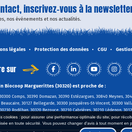
tact, inscrivez-vous à la newsletter
fres, nos événements et nos actualités.
ons légales
Protection des données
CGU
Gestio
re sur
n Biocoop Marguerittes (30320) est proche de :
30300 Comps, 30390 Domazan, 30390 Estézargues, 30840 Meynes, 3049
 Beaucaire, 30127 Bellegarde, 30300 Jonquières-St-Vincent, 30300 Val
 30230 Rodilhan, 30320 Bezouce, 30210 Cabrières, 30210 Lédenon, 301
00 Nîmes, 30900 Nîmes, 30210 Argilliers, 30210 Castillon-du-Gard
es cookies : pour assurer une performance optimale du site, pour récolter
isée en toute sécurité. Vous pouvez changer d'avis à tout moment en 