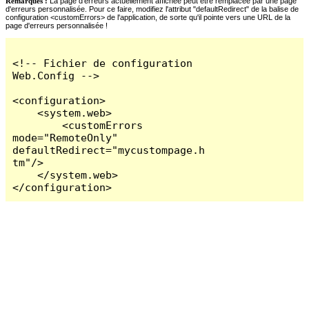
Remarques :
La page d'erreurs actuellement affichée peut être remplacée par une page
d'erreurs personnalisée. Pour ce faire, modifiez l'attribut "defaultRedirect" de la balise de
configuration <customErrors> de l'application, de sorte qu'il pointe vers une URL de la
page d'erreurs personnalisée !
<!-- Fichier de configuration 
Web.Config -->

<configuration>

    <system.web>

        <customErrors 
mode="RemoteOnly" 
defaultRedirect="mycustompage.h
tm"/>

    </system.web>

</configuration>