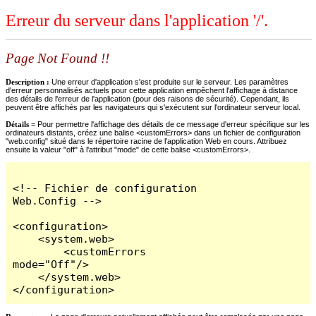
Erreur du serveur dans l'application '/'.
Page Not Found !!
Description :
Une erreur d'application s'est produite sur le serveur. Les paramètres
d'erreur personnalisés actuels pour cette application empêchent l'affichage à distance
des détails de l'erreur de l'application (pour des raisons de sécurité). Cependant, ils
peuvent être affichés par les navigateurs qui s'exécutent sur l'ordinateur serveur local.
Détails =
Pour permettre l'affichage des détails de ce message d'erreur spécifique sur les
ordinateurs distants, créez une balise <customErrors> dans un fichier de configuration
"web.config" situé dans le répertoire racine de l'application Web en cours. Attribuez
ensuite la valeur "off" à l'attribut "mode" de cette balise <customErrors>.
<!-- Fichier de configuration 
Web.Config -->

<configuration>

    <system.web>

        <customErrors 
mode="Off"/>

    </system.web>

</configuration>