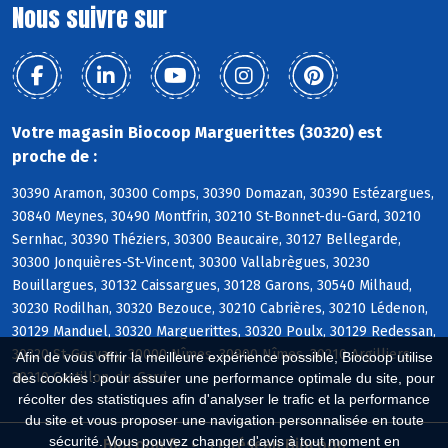
Nous suivre sur
Votre magasin Biocoop Marguerittes (30320) est
proche de :
30390 Aramon, 30300 Comps, 30390 Domazan, 30390 Estézargues,
30840 Meynes, 30490 Montfrin, 30210 St-Bonnet-du-Gard, 30210
Sernhac, 30390 Théziers, 30300 Beaucaire, 30127 Bellegarde,
30300 Jonquières-St-Vincent, 30300 Vallabrègues, 30230
Bouillargues, 30132 Caissargues, 30128 Garons, 30540 Milhaud,
30230 Rodilhan, 30320 Bezouce, 30210 Cabrières, 30210 Lédenon,
30129 Manduel, 30320 Marguerittes, 30320 Poulx, 30129 Redessan,
30320 St-Gervasy, 30000 Nîmes, 30900 Nîmes, 30210 Argilliers,
Afin de vous offrir la meilleure expérience possible, Biocoop utilise
30210 Castillon-du-Gard
des cookies : pour assurer une performance optimale du site, pour
récolter des statistiques afin d'analyser le trafic et la performance
du site et vous proposer une navigation personnalisée en toute
sécurité. Vous pouvez changer d'avis à tout moment en
Biocoop.fr
Le réseau Biocoop