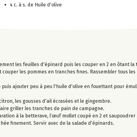
4 c. à s. de Huile d'olive
ement les feuilles d'épinard puis les couper en 2 en ôtant la t
 et couper les pommes en tranches fines. Rassembler tous les
 puis ajouter peu à peu l'huile d'olive en fouettant pour émul
citron, les gousses d'ail écrasées et le gingembre.
 faire griller les tranches de pain de campagne.
aration à la betterave, l’œuf mollet coupé en 2 et saupoudre
ée finement. Servir avec de la salade d'épinards.