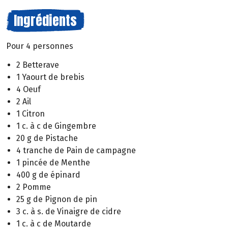
Ingrédients
Pour 4 personnes
2 Betterave
1 Yaourt de brebis
4 Oeuf
2 Ail
1 Citron
1 c. à c de Gingembre
20 g de Pistache
4 tranche de Pain de campagne
1 pincée de Menthe
400 g de épinard
2 Pomme
25 g de Pignon de pin
3 c. à s. de Vinaigre de cidre
1 c. à c de Moutarde