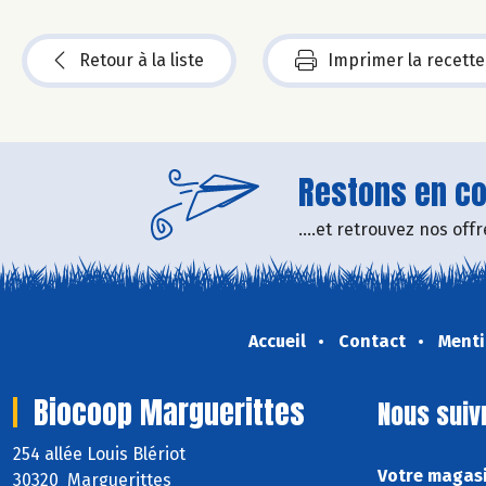
Retour à la liste
Imprimer la recette
Restons en con
....et retrouvez nos of
Accueil
Contact
Menti
Biocoop Marguerittes
Nous suiv
254 allée Louis Blériot
Votre magasi
30320 Marguerittes