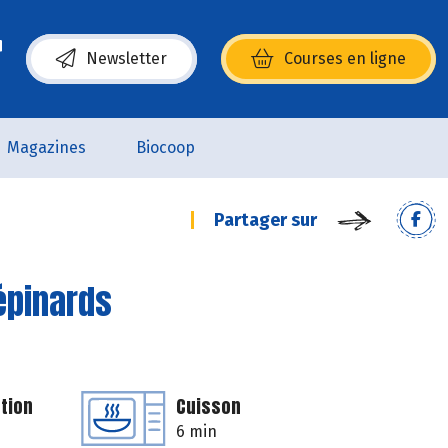
Newsletter
Courses en ligne
(s’ouvre dans une nouvelle fenêtre)
Magazines
Biocoop
Partager sur
'épinards
tion
Cuisson
6 min