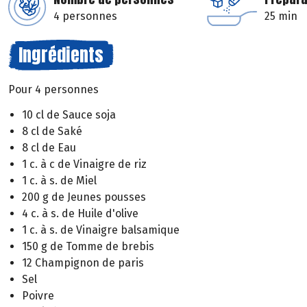
4 personnes
25 min
Ingrédients
Pour 4 personnes
10 cl de Sauce soja
8 cl de Saké
8 cl de Eau
1 c. à c de Vinaigre de riz
1 c. à s. de Miel
200 g de Jeunes pousses
4 c. à s. de Huile d'olive
1 c. à s. de Vinaigre balsamique
150 g de Tomme de brebis
12 Champignon de paris
Sel
Poivre