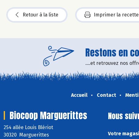
Retour à la liste
Imprimer la recette
Restons en con
....et retrouvez nos of
Accueil
Contact
Menti
Biocoop Marguerittes
Nous suiv
254 allée Louis Blériot
Votre magasi
30320 Marguerittes