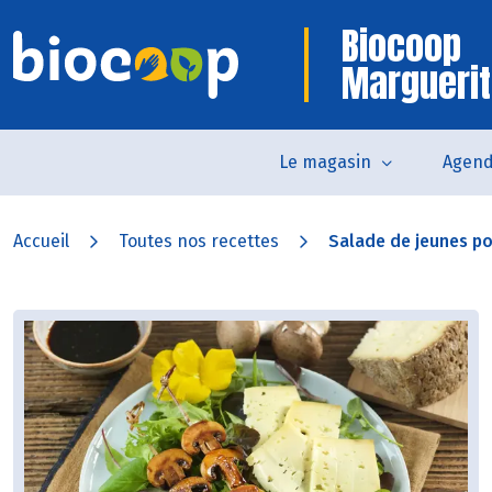
Biocoop
Marguerit
Le magasin
Agen
Accueil
Toutes nos recettes
Salade de jeunes po