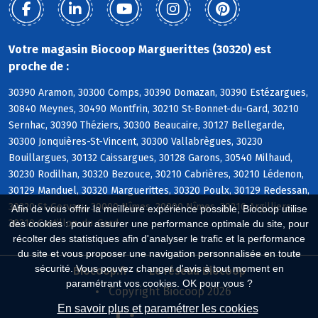
Votre magasin Biocoop Marguerittes (30320) est
proche de :
30390 Aramon, 30300 Comps, 30390 Domazan, 30390 Estézargues,
30840 Meynes, 30490 Montfrin, 30210 St-Bonnet-du-Gard, 30210
Sernhac, 30390 Théziers, 30300 Beaucaire, 30127 Bellegarde,
30300 Jonquières-St-Vincent, 30300 Vallabrègues, 30230
Bouillargues, 30132 Caissargues, 30128 Garons, 30540 Milhaud,
30230 Rodilhan, 30320 Bezouce, 30210 Cabrières, 30210 Lédenon,
30129 Manduel, 30320 Marguerittes, 30320 Poulx, 30129 Redessan,
30320 St-Gervasy, 30000 Nîmes, 30900 Nîmes, 30210 Argilliers,
Afin de vous offrir la meilleure expérience possible, Biocoop utilise
30210 Castillon-du-Gard
des cookies : pour assurer une performance optimale du site, pour
récolter des statistiques afin d'analyser le trafic et la performance
du site et vous proposer une navigation personnalisée en toute
sécurité. Vous pouvez changer d'avis à tout moment en
Biocoop.fr
Le réseau Biocoop
paramétrant vos cookies. OK pour vous ?
Copyright Biocoop 2026
En savoir plus et paramétrer les cookies