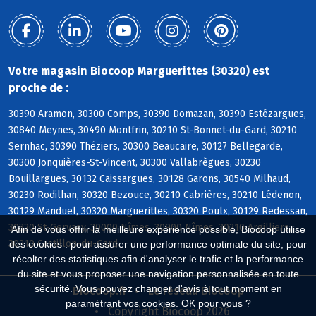
Votre magasin Biocoop Marguerittes (30320) est
proche de :
30390 Aramon, 30300 Comps, 30390 Domazan, 30390 Estézargues,
30840 Meynes, 30490 Montfrin, 30210 St-Bonnet-du-Gard, 30210
Sernhac, 30390 Théziers, 30300 Beaucaire, 30127 Bellegarde,
30300 Jonquières-St-Vincent, 30300 Vallabrègues, 30230
Bouillargues, 30132 Caissargues, 30128 Garons, 30540 Milhaud,
30230 Rodilhan, 30320 Bezouce, 30210 Cabrières, 30210 Lédenon,
30129 Manduel, 30320 Marguerittes, 30320 Poulx, 30129 Redessan,
30320 St-Gervasy, 30000 Nîmes, 30900 Nîmes, 30210 Argilliers,
Afin de vous offrir la meilleure expérience possible, Biocoop utilise
30210 Castillon-du-Gard
des cookies : pour assurer une performance optimale du site, pour
récolter des statistiques afin d'analyser le trafic et la performance
du site et vous proposer une navigation personnalisée en toute
sécurité. Vous pouvez changer d'avis à tout moment en
Biocoop.fr
Le réseau Biocoop
paramétrant vos cookies. OK pour vous ?
Copyright Biocoop 2026