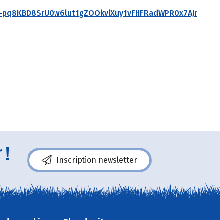
gQH-pq8KBD8SrU0w6lut1gZOOkvlXuy1vFHFRadWPR0x7AJr
 !
Inscription newsletter