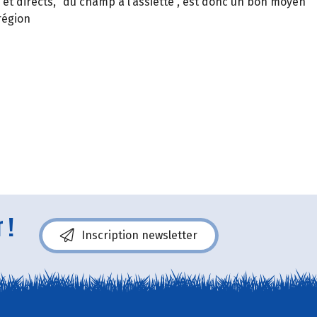
t directs, “du champ à l’assiette”, est donc un bon moyen
région
 !
Inscription newsletter