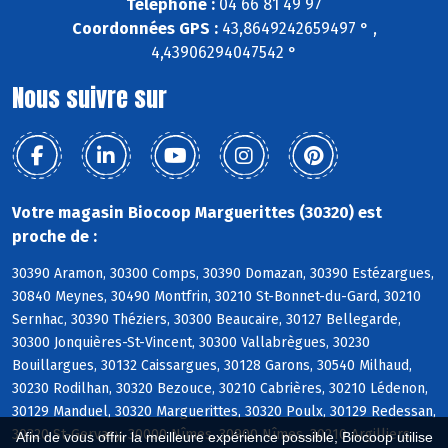
Téléphone :
04 66 81 49 97
Coordonnées GPS :
43,8649242659497 ° ,
4,43906294047542 °
Nous suivre sur
Votre magasin Biocoop Marguerittes (30320) est
proche de :
30390 Aramon, 30300 Comps, 30390 Domazan, 30390 Estézargues,
30840 Meynes, 30490 Montfrin, 30210 St-Bonnet-du-Gard, 30210
Sernhac, 30390 Théziers, 30300 Beaucaire, 30127 Bellegarde,
30300 Jonquières-St-Vincent, 30300 Vallabrègues, 30230
Bouillargues, 30132 Caissargues, 30128 Garons, 30540 Milhaud,
30230 Rodilhan, 30320 Bezouce, 30210 Cabrières, 30210 Lédenon,
30129 Manduel, 30320 Marguerittes, 30320 Poulx, 30129 Redessan,
30320 St-Gervasy, 30000 Nîmes, 30900 Nîmes, 30210 Argilliers,
Afin de vous offrir la meilleure expérience possible, Biocoop utilise