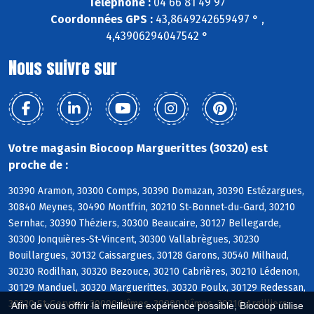
Téléphone :
04 66 81 49 97
Coordonnées GPS :
43,8649242659497 ° ,
4,43906294047542 °
Nous suivre sur
Votre magasin Biocoop Marguerittes (30320) est
proche de :
30390 Aramon, 30300 Comps, 30390 Domazan, 30390 Estézargues,
30840 Meynes, 30490 Montfrin, 30210 St-Bonnet-du-Gard, 30210
Sernhac, 30390 Théziers, 30300 Beaucaire, 30127 Bellegarde,
30300 Jonquières-St-Vincent, 30300 Vallabrègues, 30230
Bouillargues, 30132 Caissargues, 30128 Garons, 30540 Milhaud,
30230 Rodilhan, 30320 Bezouce, 30210 Cabrières, 30210 Lédenon,
30129 Manduel, 30320 Marguerittes, 30320 Poulx, 30129 Redessan,
30320 St-Gervasy, 30000 Nîmes, 30900 Nîmes, 30210 Argilliers,
Afin de vous offrir la meilleure expérience possible, Biocoop utilise