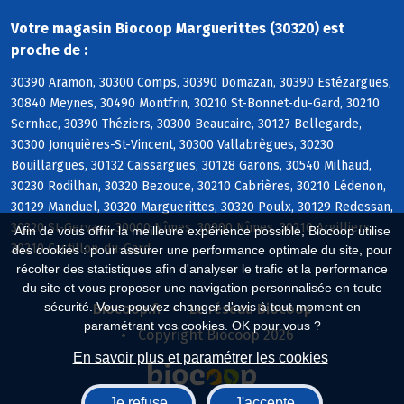
Votre magasin Biocoop Marguerittes (30320) est
proche de :
30390 Aramon, 30300 Comps, 30390 Domazan, 30390 Estézargues,
30840 Meynes, 30490 Montfrin, 30210 St-Bonnet-du-Gard, 30210
Sernhac, 30390 Théziers, 30300 Beaucaire, 30127 Bellegarde,
30300 Jonquières-St-Vincent, 30300 Vallabrègues, 30230
Bouillargues, 30132 Caissargues, 30128 Garons, 30540 Milhaud,
30230 Rodilhan, 30320 Bezouce, 30210 Cabrières, 30210 Lédenon,
30129 Manduel, 30320 Marguerittes, 30320 Poulx, 30129 Redessan,
30320 St-Gervasy, 30000 Nîmes, 30900 Nîmes, 30210 Argilliers,
Afin de vous offrir la meilleure expérience possible, Biocoop utilise
30210 Castillon-du-Gard
des cookies : pour assurer une performance optimale du site, pour
récolter des statistiques afin d'analyser le trafic et la performance
du site et vous proposer une navigation personnalisée en toute
sécurité. Vous pouvez changer d'avis à tout moment en
Biocoop.fr
Le réseau Biocoop
paramétrant vos cookies. OK pour vous ?
Copyright Biocoop 2026
En savoir plus et paramétrer les cookies
Je refuse
J'accepte