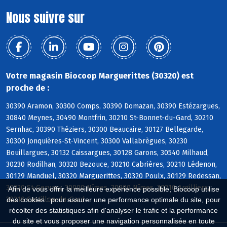
Nous suivre sur
Votre magasin Biocoop Marguerittes (30320) est
proche de :
30390 Aramon, 30300 Comps, 30390 Domazan, 30390 Estézargues,
30840 Meynes, 30490 Montfrin, 30210 St-Bonnet-du-Gard, 30210
Sernhac, 30390 Théziers, 30300 Beaucaire, 30127 Bellegarde,
30300 Jonquières-St-Vincent, 30300 Vallabrègues, 30230
Bouillargues, 30132 Caissargues, 30128 Garons, 30540 Milhaud,
30230 Rodilhan, 30320 Bezouce, 30210 Cabrières, 30210 Lédenon,
30129 Manduel, 30320 Marguerittes, 30320 Poulx, 30129 Redessan,
30320 St-Gervasy, 30000 Nîmes, 30900 Nîmes, 30210 Argilliers,
Afin de vous offrir la meilleure expérience possible, Biocoop utilise
30210 Castillon-du-Gard
des cookies : pour assurer une performance optimale du site, pour
récolter des statistiques afin d'analyser le trafic et la performance
du site et vous proposer une navigation personnalisée en toute