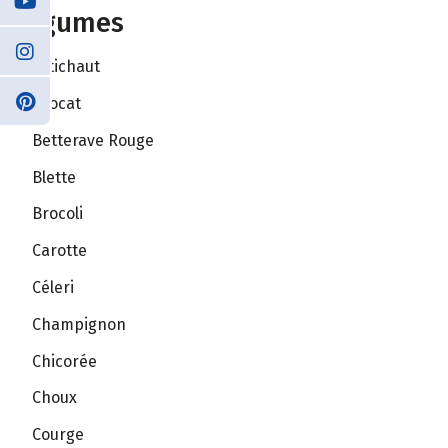
Légumes
Artichaut
Avocat
Betterave Rouge
Blette
Brocoli
Carotte
Céleri
Champignon
Chicorée
Choux
Courge