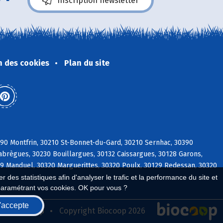
Inscription newsletter
n des cookies
Plan du site
0 Montfrin, 30210 St-Bonnet-du-Gard, 30210 Sernhac, 30390
labrègues, 30230 Bouillargues, 30132 Caissargues, 30128 Garons,
29 Manduel, 30320 Marguerittes, 30320 Poulx, 30129 Redessan, 30320
 des statistiques afin d'analyser le trafic et la performance du site et
paramétrant vos cookies. OK pour vous ?
'accepte
seau Biocoop
Copyright Biocoop 2026