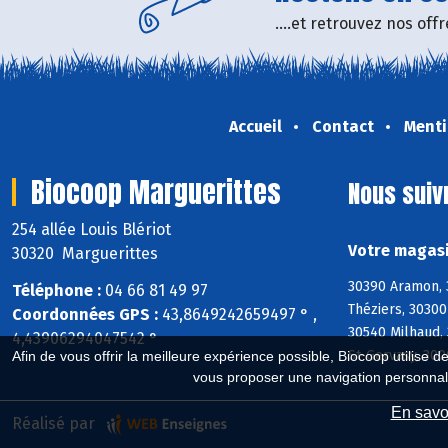
....et retrouvez nos of
Accueil
Contact
Menti
Biocoop Marguerittes
Nous suiv
254 allée Louis Blériot
Votre magasi
30320 Marguerittes
30390 Aramon, 
Téléphone :
04 66 81 49 97
Théziers, 30300
Coordonnées GPS :
43,8649242659497 ° ,
30540 Milhaud,
4,43906294047542 °
St-Gervasy, 300
Afin de vous offrir la meilleure expérience possible, Biocoop utilise d
vous proposer une navigation personnal
En savoi
Réalisé par