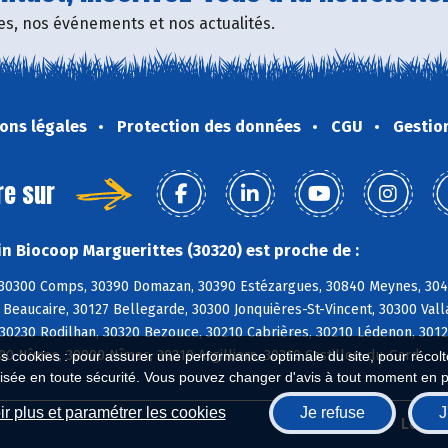
fres, nos événements et nos actualités.
ons légales
Protection des données
CGU
Gestio
re sur
n Biocoop Marguerittes (30320) est proche de :
30300 Comps, 30390 Domazan, 30390 Estézargues, 30840 Meynes, 3049
 Beaucaire, 30127 Bellegarde, 30300 Jonquières-St-Vincent, 30300 Val
 30230 Rodilhan, 30320 Bezouce, 30210 Cabrières, 30210 Lédenon, 301
00 Nîmes, 30900 Nîmes, 30210 Argilliers, 30210 Castillon-du-Gard
es cookies : pour assurer une performance optimale du site, pour récolter
isée en toute sécurité. Vous pouvez changer d'avis à tout moment en 
r plus et paramétrer les cookies
Je refuse
J
Biocoop.fr
Le ré